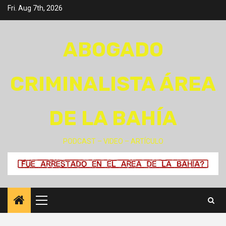
Skip
Fri. Aug 7th, 2026
to
content
ABOGADO
CRIMINALISTA ÁREA
DE LA BAHÍA
PODCAST – VIDEO – ARTÍCULO
Primary
Menu