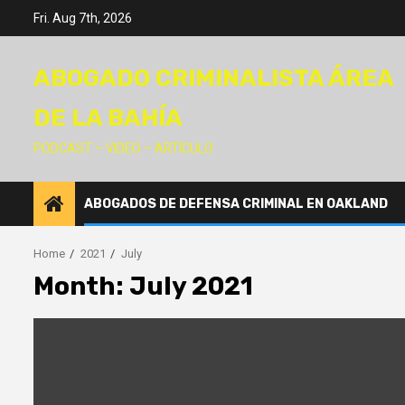
Skip
Fri. Aug 7th, 2026
to
content
ABOGADO CRIMINALISTA ÁREA
DE LA BAHÍA
PODCAST – VIDEO – ARTÍCULO
ABOGADOS DE DEFENSA CRIMINAL EN OAKLAND
Home
2021
July
Month:
July 2021