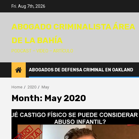
Skip
Fri. Aug 7th, 2026
to
content
ABOGADO CRIMINALISTA ÁREA
DE LA BAHÍA
PODCAST – VIDEO – ARTÍCULO
ABOGADOS DE DEFENSA CRIMINAL EN OAKLAND
Home
2020
May
Month:
May 2020