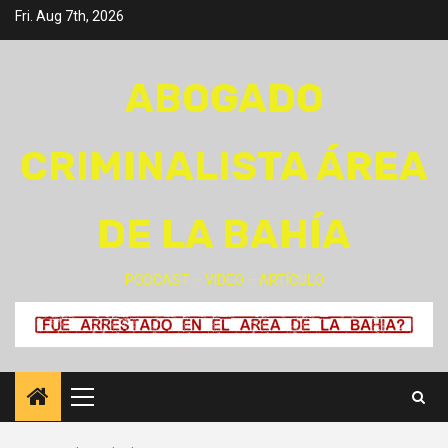
Skip
Fri. Aug 7th, 2026
to
content
ABOGADO
CRIMINALISTA ÁREA
DE LA BAHÍA
PODCAST – VIDEO – ARTÍCULO
Primary
Menu