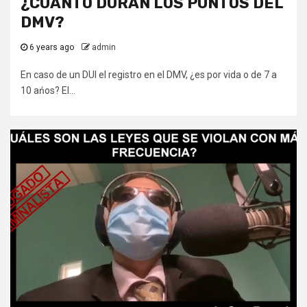
¿CUÁNTO DURAN LOS PUNTOS DEL
DMV?
6 years ago
admin
En caso de un DUI el registro en el DMV, ¿es por vida o de 7 a
10 ańos? El...