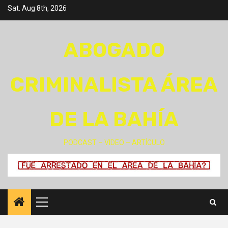
Skip
Sat. Aug 8th, 2026
to
content
ABOGADO
CRIMINALISTA ÁREA
DE LA BAHÍA
PODCAST – VIDEO – ARTÍCULO
Primary
Menu