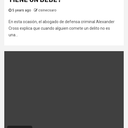
5 years ago
csinecsaro
En esta ocasión, el abogado de defensa criminal Alexander
Cross explica que cuando alguien comete un delito no es
una...