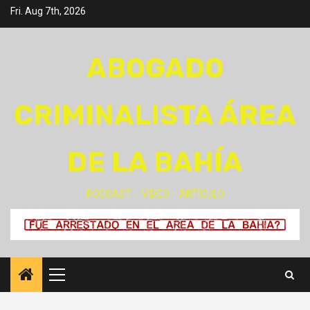
Skip
Fri. Aug 7th, 2026
to
content
ABOGADO
CRIMINALISTA ÁREA
DE LA BAHÍA
PODCAST – VIDEO – ARTÍCULO
Primary
Menu