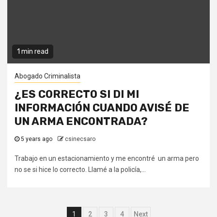
1 min read
Abogado Criminalista
¿ES CORRECTO SI DI MI
INFORMACIÓN CUANDO AVISÉ DE
UN ARMA ENCONTRADA?
5 years ago
csinecsaro
Trabajo en un estacionamiento y me encontré un arma pero
no se si hice lo correcto. Llamé a la policía,...
Posts
1
2
3
4
Next