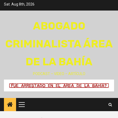
Skip
Sat. Aug 8th, 2026
to
content
ABOGADO
CRIMINALISTA ÁREA
DE LA BAHÍA
PODCAST – VIDEO – ARTÍCULO
Primary
Menu