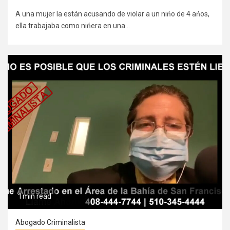
A una mujer la están acusando de violar a un nińo de 4 ańos,
ella trabajaba como nińera en una...
1 min read
Abogado Criminalista