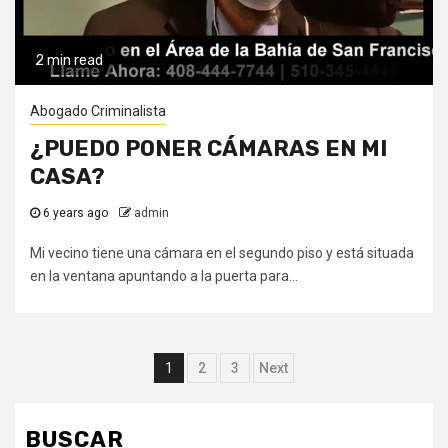
2 min read
Abogado Criminalista
¿PUEDO PONER CÁMARAS EN MI
CASA?
6 years ago
admin
Mi vecino tiene una cámara en el segundo piso y está situada
en la ventana apuntando a la puerta para...
Posts
1
2
3
Next
navigation
BUSCAR