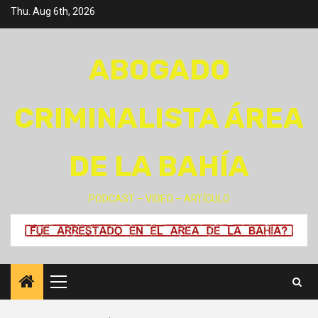
Skip
Thu. Aug 6th, 2026
to
content
ABOGADO
CRIMINALISTA ÁREA
DE LA BAHÍA
PODCAST – VIDEO – ARTÍCULO
Primary
Menu