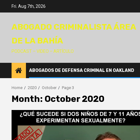
Skip
Fri. Aug 7th, 2026
to
content
ABOGADO CRIMINALISTA ÁREA
DE LA BAHÍA
PODCAST – VIDEO – ARTÍCULO
ABOGADOS DE DEFENSA CRIMINAL EN OAKLAND
Home
2020
October
Page 3
Month:
October 2020