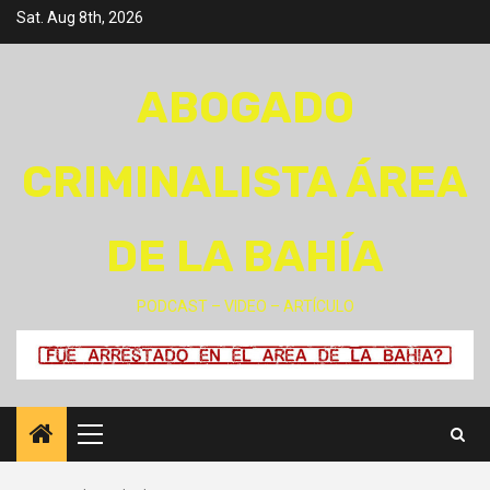
Skip
Sat. Aug 8th, 2026
to
content
ABOGADO
CRIMINALISTA ÁREA
DE LA BAHÍA
PODCAST – VIDEO – ARTÍCULO
Primary
Menu