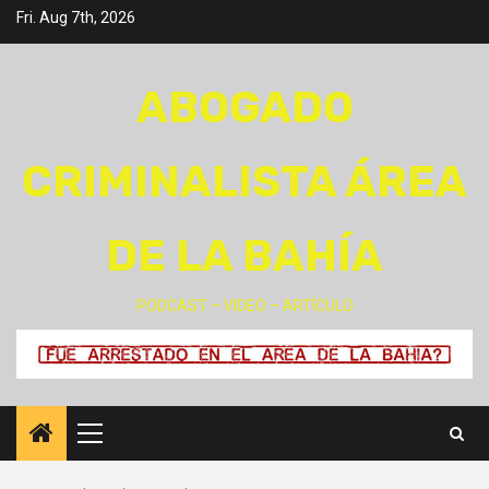
Skip
Fri. Aug 7th, 2026
to
content
ABOGADO
CRIMINALISTA ÁREA
DE LA BAHÍA
PODCAST – VIDEO – ARTÍCULO
Primary
Menu