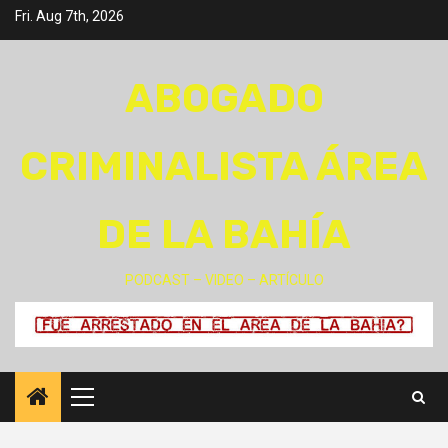
Skip
Fri. Aug 7th, 2026
to
content
ABOGADO
CRIMINALISTA ÁREA
DE LA BAHÍA
PODCAST – VIDEO – ARTÍCULO
Primary
Menu