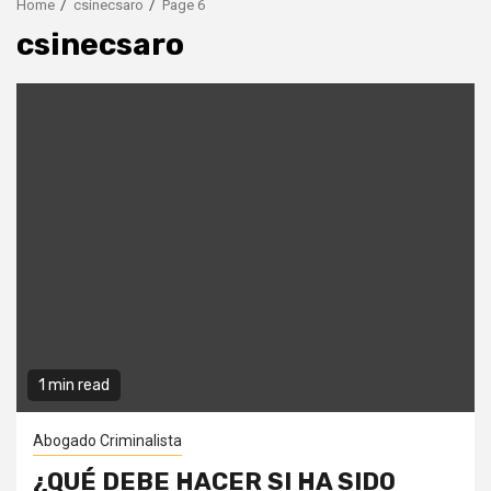
Home
csinecsaro
Page 6
csinecsaro
1 min read
Abogado Criminalista
¿QUÉ DEBE HACER SI HA SIDO