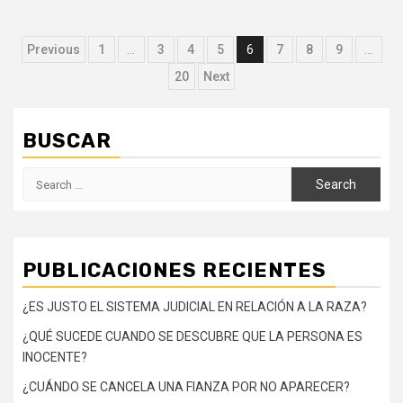
Posts
Previous
1
…
3
4
5
6
7
8
9
…
navigation
20
Next
BUSCAR
Search
for:
PUBLICACIONES RECIENTES
¿ES JUSTO EL SISTEMA JUDICIAL EN RELACIÓN A LA RAZA?
¿QUÉ SUCEDE CUANDO SE DESCUBRE QUE LA PERSONA ES
INOCENTE?
¿CUÁNDO SE CANCELA UNA FIANZA POR NO APARECER?