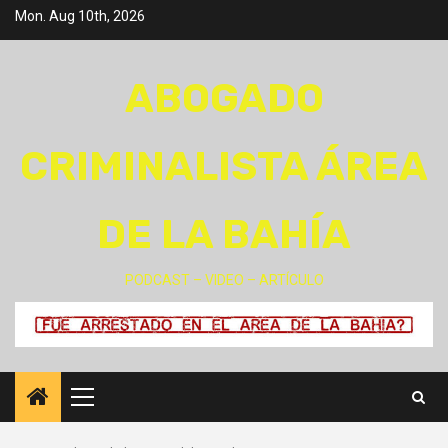
Skip
Mon. Aug 10th, 2026
to
content
ABOGADO
CRIMINALISTA ÁREA
DE LA BAHÍA
PODCAST – VIDEO – ARTÍCULO
Primary
Menu