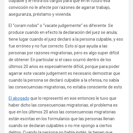
culpable y le retira los cargos para que en el futuro esa
convicción no le afecte por razones de agarrar trabajo,
aseguranza, préstamo y vivienda.
El “coram nobis” o “vacate judgemente” es diferente. Se
produce cuando en efecto la declaración del juez se anula;
tiene lugar cuando el juez declaró a la persona culpable, y eso
fue erróneo y no fue correcto. Esto sí que ayuda a las
personas por razones migratorias, pero es algo super difícil
de obtener. En particular si el caso ocurrió dentro de los
últimos 20 ańos es especialmente difícil, porque para poder
agarrar este vacate judgement es necesario demostrar que
cuando la persona se declaró culpable a la ofensa, no sabía
las consecuencias migratorias, no estaba consciente de esto.
El abogado
que lo representó en ese entonces le tuvo que
haber dicho las consecuencias migratorias; el problema es
que en los últimos 20 ańos las consecuencias migratorias
están escritas en los formularios que las personas llenan
cuando se declaran culpables o no me opongo a ciertos
delitos. Cuando la persona no habla inglés, le tienen que