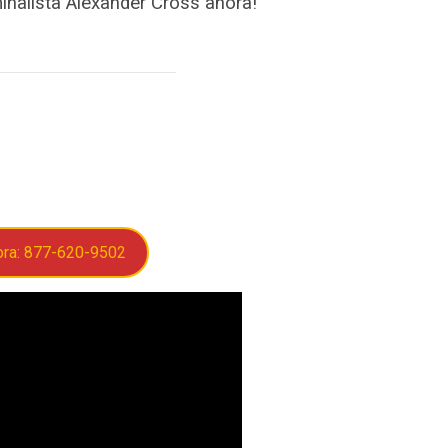
nalista Alexander Cross ahora!
ora: 877-620-9502