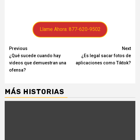
Llame Ahora: 877-620-9502
Continue
Previous
Next
¿Qué sucede cuando hay
¿Es legal sacar fotos de
Reading
videos que demuestran una
aplicaciones como Tiktok?
ofensa?
MÁS HISTORIAS