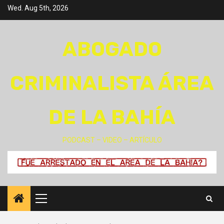
Skip
Wed. Aug 5th, 2026
to
content
ABOGADO
CRIMINALISTA ÁREA
DE LA BAHÍA
PODCAST – VIDEO – ARTÍCULO
Primary
Menu