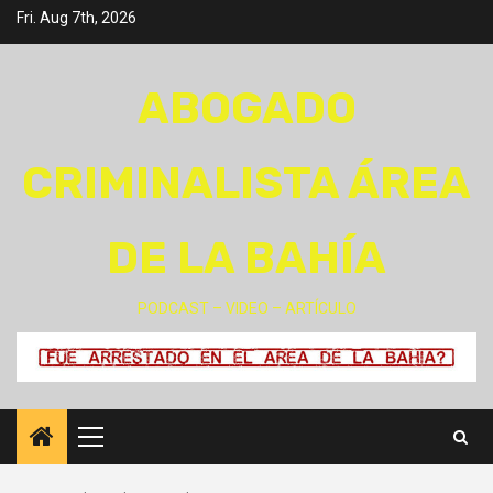
Skip
Fri. Aug 7th, 2026
to
content
ABOGADO
CRIMINALISTA ÁREA
DE LA BAHÍA
PODCAST – VIDEO – ARTÍCULO
Primary
Menu