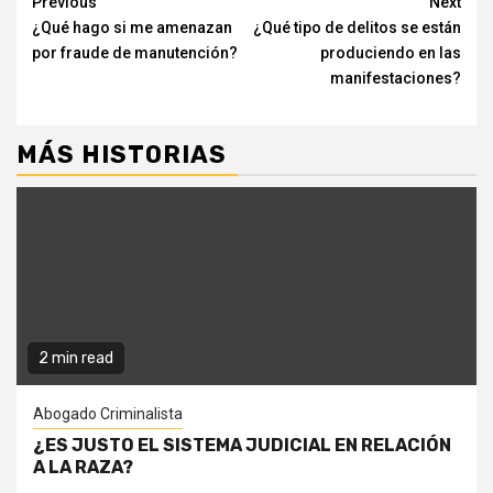
Continue
Previous
Next
¿Qué hago si me amenazan
¿Qué tipo de delitos se están
Reading
por fraude de manutención?
produciendo en las
manifestaciones?
MÁS HISTORIAS
2 min read
Abogado Criminalista
¿ES JUSTO EL SISTEMA JUDICIAL EN RELACIÓN
A LA RAZA?