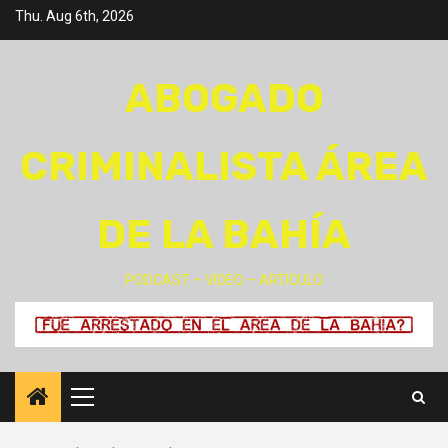
Skip
Thu. Aug 6th, 2026
to
content
ABOGADO
CRIMINALISTA ÁREA
DE LA BAHÍA
PODCAST – VIDEO – ARTÍCULO
Primary
Menu