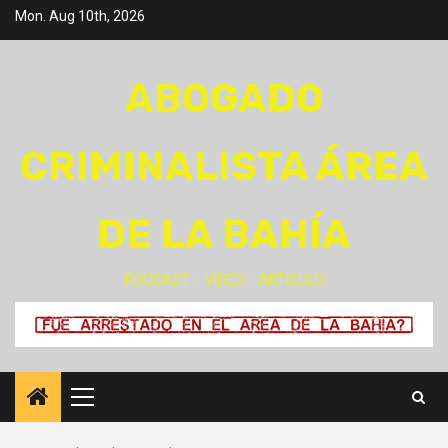
Skip
Mon. Aug 10th, 2026
to
content
ABOGADO
CRIMINALISTA ÁREA
DE LA BAHÍA
PODCAST – VIDEO – ARTÍCULO
Primary
Menu