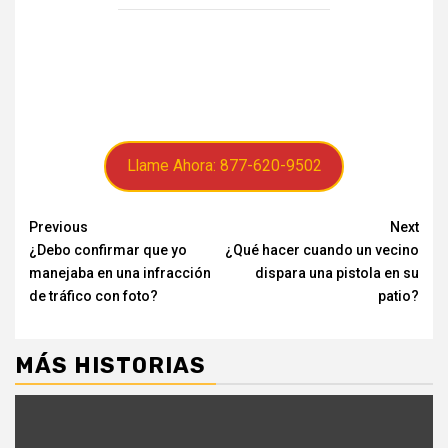
Llame Ahora: 877-620-9502
Continue
Previous
Next
¿Debo confirmar que yo
¿Qué hacer cuando un vecino
Reading
manejaba en una infracción
dispara una pistola en su
de tráfico con foto?
patio?
MÁS HISTORIAS