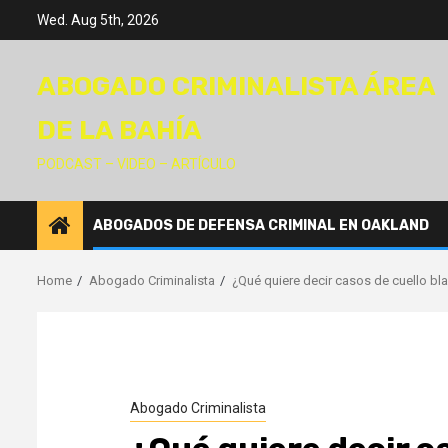
Skip
Wed. Aug 5th, 2026
to
content
ABOGADO CRIMINALISTA ÁREA
DE LA BAHÍA
PODCAST – VIDEO – ARTÍCULO
ABOGADOS DE DEFENSA CRIMINAL EN OAKLAND
Home
Abogado Criminalista
¿Qué quiere decir casos de cuello bl
Abogado Criminalista