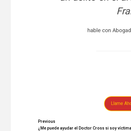
Fra
hable con Abogad
Llame Ah
Continue
Previous
¿Me puede ayudar el Doctor Cross si soy víctim