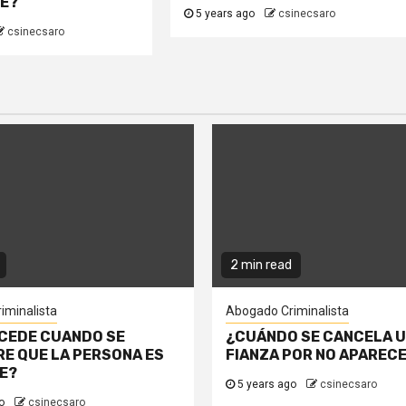
TE?
5 years ago
csinecsaro
csinecsaro
2 min read
iminalista
Abogado Criminalista
CEDE CUANDO SE
¿CUÁNDO SE CANCELA 
E QUE LA PERSONA ES
FIANZA POR NO APAREC
E?
5 years ago
csinecsaro
go
csinecsaro