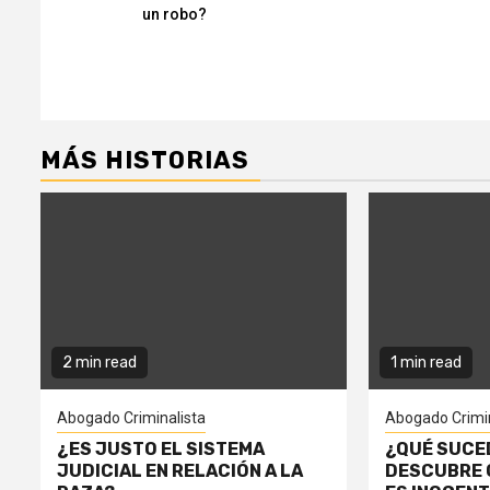
Reading
un robo?
MÁS HISTORIAS
2 min read
1 min read
Abogado Criminalista
Abogado Crimin
¿ES JUSTO EL SISTEMA
¿QUÉ SUCE
JUDICIAL EN RELACIÓN A LA
DESCUBRE 