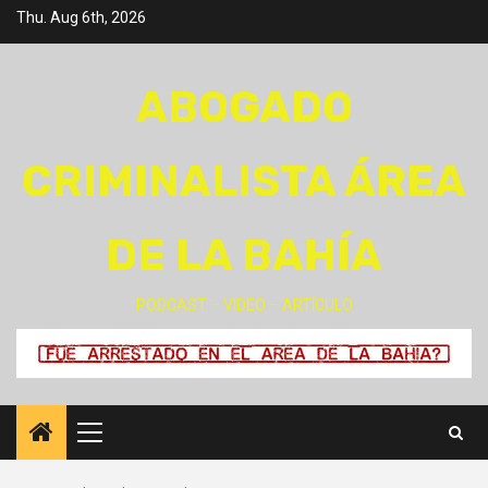
Skip
Thu. Aug 6th, 2026
to
content
ABOGADO
CRIMINALISTA ÁREA
DE LA BAHÍA
PODCAST – VIDEO – ARTÍCULO
Primary
Menu