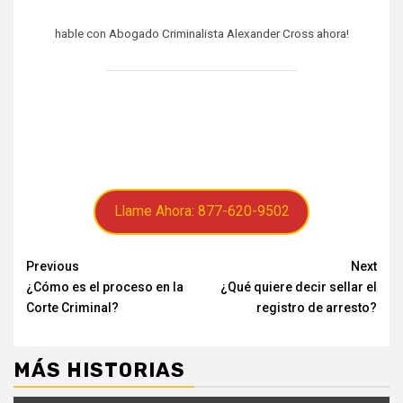
hable con Abogado Criminalista Alexander Cross ahora!
Llame Ahora: 877-620-9502
Continue
Previous
Next
¿Cómo es el proceso en la
¿Qué quiere decir sellar el
Reading
Corte Criminal?
registro de arresto?
MÁS HISTORIAS