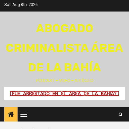
Skip
Sat. Aug 8th, 2026
to
content
ABOGADO
CRIMINALISTA ÁREA
DE LA BAHÍA
PODCAST – VIDEO – ARTÍCULO
Primary
Menu