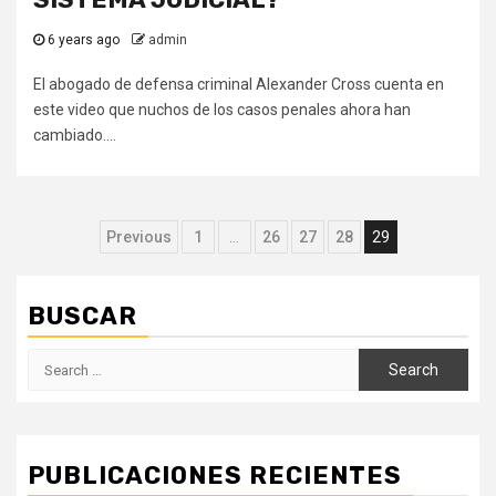
6 years ago
admin
El abogado de defensa criminal Alexander Cross cuenta en
este video que nuchos de los casos penales ahora han
cambiado....
Posts
Previous
1
…
26
27
28
29
navigation
BUSCAR
Search
for:
PUBLICACIONES RECIENTES