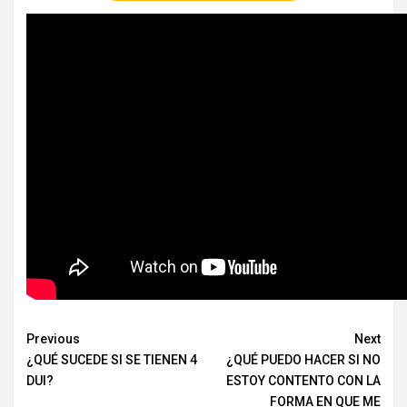
Continue
Previous
Next
¿QUÉ SUCEDE SI SE TIENEN 4
¿QUÉ PUEDO HACER SI NO
Reading
DUI?
ESTOY CONTENTO CON LA
FORMA EN QUE ME