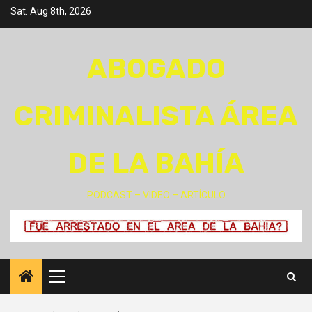
Skip
Sat. Aug 8th, 2026
to
content
ABOGADO
CRIMINALISTA ÁREA
DE LA BAHÍA
PODCAST – VIDEO – ARTÍCULO
Primary
Menu