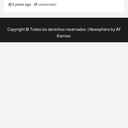
5 years ago
csinecsaro
Copyright © Todos los derechos reservados.
|
Newsphere
by AF
themes.