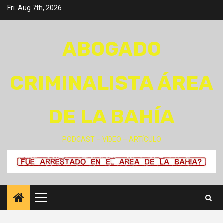
Skip
Fri. Aug 7th, 2026
to
content
ABOGADO
CRIMINALISTA ÁREA
DE LA BAHÍA
PODCAST – VIDEO – ARTÍCULO
Primary
Menu