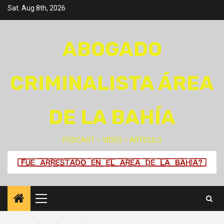
Skip
Sat. Aug 8th, 2026
to
content
ABOGADO
CRIMINALISTA ÁREA
DE LA BAHÍA
PODCAST – VIDEO – ARTÍCULO
Primary
Menu