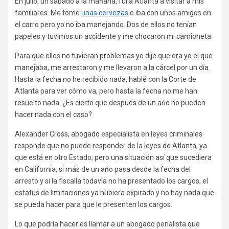
En julio, un sábado a la mańana, fui a Atlanta a visitar a mis
familiares. Me tomé
unas cervezas
e iba con unos amigos en
el carro pero yo no iba manejando. Dos de ellos no tenían
papeles y tuvimos un accidente y me chocaron mi camioneta.
Para que ellos no tuvieran problemas yo dije que era yo el que
manejaba, me arrestaron y me llevaron a la cárcel por un día.
Hasta la fecha no he recibido nada, hablé con la Corte de
Atlanta para ver cómo va, pero hasta la fecha no me han
resuelto nada. ¿Es cierto que después de un ańo no pueden
hacer nada con el caso?
Alexander Cross, abogado especialista en leyes criminales
responde que no puede responder de la leyes de Atlanta, ya
que está en otro Estado; pero una situación así que sucediera
en California, si más de un ańo pasa desde la fecha del
arresto y si la fiscalía todavía no ha presentado los cargos, el
estatus de limitaciones ya hubiera expirado y no hay nada que
se pueda hacer para que le presenten los cargos.
Lo que podría hacer es llamar a un abogado penalista que